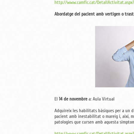
http://www.camfic.cat/DetallActivitat.aspx
Abordatge del pacient amb vertigen o trastor
El
14 de novembre
a: Aula Virtual
Adquireix les habilitats bàsiques per a un 
pacient amb inestabilitat o mareig i, així, m
patologies que cursen amb aquesta simptom
http://www.camfic.cat/DetallActivitat.asp