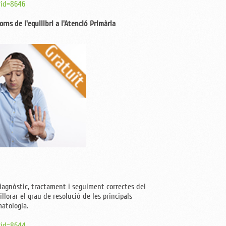
?id=8646
ns de l'equilibri a l'Atenció Primària
diagnòstic, tractament i seguiment correctes del
illorar el grau de resolució de les principals
atologia.
x?id=8644