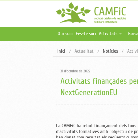
Qui som
Fes-te soci
Activitats
Borsa
Activitats programa
Ofer
Inici
Actualitat
Notícies
Activ
Activitats online i 
Publ
Oferta formativa ex
31 d'octubre de 2022
Activitats finançades pe
NextGenerationEU
La CAMFiC ha rebut finançament dels fons
d’activitats formatives amb l'objectiu de p
han donat com resultat els següents cursos