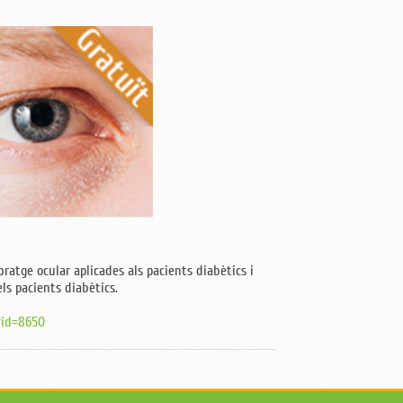
bratge ocular aplicades als pacients diabètics i
ls pacients diabètics.
?id=8650