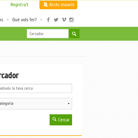
Registra't
Accés usuaris
ns
Què vols fer?
rcador
Cercar