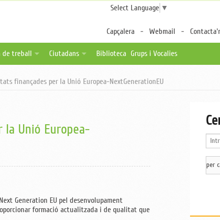
Select Language
▼
Capçalera
Webmail
Contacta'
 de treball
Ciutadans
Biblioteca
Grups i Vocalies
des
tes de feina
Fulls per a pacients
itats finançades per la Unió Europea-NextGenerationEU
a distància
ica una oferta
Associacions de pacients
ternalitzable
Enllaços d'interès
Ce
r la Unió Europea-
 Next Generation EU pel desenvolupament
roporcionar formació actualitzada i de qualitat que
.