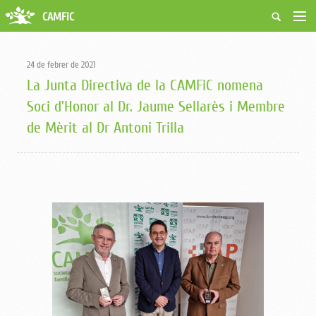
CAMFiC
Accés Usuaris
Qui som
24 de febrer de 2021
Fes-te soci
La Junta Directiva de la CAMFiC nomena
Activitats
Soci d'Honor al Dr. Jaume Sellarès i Membre
Borsa de treball
de Mèrit al Dr Antoni Trilla
Ciutadans
Biblioteca
Grups i Vocalies