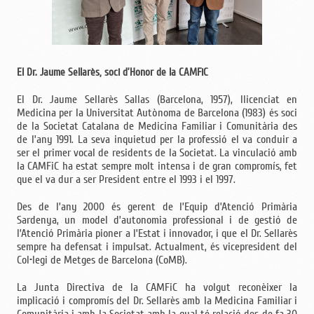
El Dr. Jaume Sellarès, soci d’Honor de la CAMFiC
El Dr. Jaume Sellarès Sallas (Barcelona, 1957), llicenciat en
Medicina per la Universitat Autònoma de Barcelona (1983) és soci
de la Societat Catalana de Medicina Familiar i Comunitària des
de l’any 1991. La seva inquietud per la professió el va conduir a
ser el primer vocal de residents de la Societat. La vinculació amb
la CAMFiC ha estat sempre molt intensa i de gran compromís, fet
que el va dur a ser President entre el 1993 i el 1997.
Des de l’any 2000 és gerent de l’Equip d’Atenció Primària
Sardenya, un model d’autonomia professional i de gestió de
l’Atenció Primària pioner a l’Estat i innovador, i que el Dr. Sellarès
sempre ha defensat i impulsat. Actualment, és vicepresident del
Col•legi de Metges de Barcelona (CoMB).
La Junta Directiva de la CAMFiC ha volgut reconèixer la
implicació i compromís del Dr. Sellarès amb la Medicina Familiar i
Comunitària i amb la Societat amb la qual té relació des de fa 30