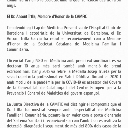
anys.
El Dr. Antoni Trilla, Membre d’Honor de la CAMFiC
L’epidemiòleg i Cap de Medicina Preventiva de l’Hospital Clínic de
Barcelona i catedràtic de la Universitat de Barcelona, el Dr.
Antoni Trilla García ha rebut el reconeixement com a Membre
d’Honor de la Societat Catalana de Medicina Familiar i
Comunitària.
Llicenciat l’any 1980 en Medicina amb premi extraordinari, es va
doctorar 10 anys més tard també amb menció de premi
extraordinari. L’any 2015 va rebre la Medalla Josep Trueta per la
seva trajectòria professional en Salut Pública. Durant el 2020 i
amb motiu de la pandèmia per la COVID-19 és assessor del Govern
de la Generalitat de Catalunya i del Centre Europeu per a la
Prevenció i Control de Malalties del govern espanyol.
La Junta Directiva de la CAMFiC vol distingir el compromís que el
Dr. Trilla ha mostrat sempre amb l’especialitat de Medicina
Familiar i Comunitària, posant-la en valor com a porta d’entrada
del Sistema Sanitari i reconeixent-la com l’àmbit on es realitza la
detecció, diagnòstic i seguiment de més del 80% dels casos de la