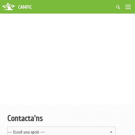
CAMFiC
Accés Usuaris
Qui som
Fes-te soci
Activitats
Borsa de treball
Ciutadans
Biblioteca
Grups i Vocalies
Contacta'ns