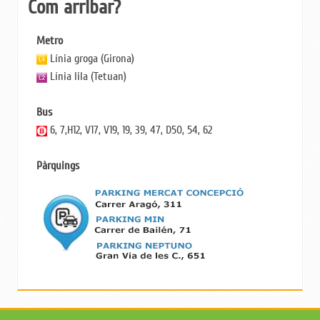
Com arribar?
Metro
Línia groga (Girona)
Línia lila (Tetuan)
Bus
6, 7,H12, V17, V19, 19, 39, 47, D50, 54, 62
Pàrquings