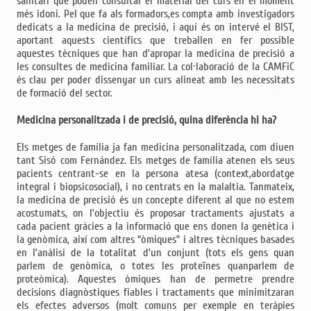
sanitari que poden consultar el material del curs en el moment
més idoni. Pel que fa als formadors,es compta amb investigadors
dedicats a la medicina de precisió, i aquí és on intervé el BIST,
aportant aquests científics que treballen en fer possible
aquestes tècniques que han d’apropar la medicina de precisió a
les consultes de medicina familiar. La col·laboració de la CAMFiC
és clau per poder dissenyar un curs alineat amb les necessitats
de formació del sector.
Medicina personalitzada i de precisió, quina diferència hi ha?
Els metges de família ja fan medicina personalitzada, com diuen
tant Sisó com Fernández. Els metges de família atenen els seus
pacients centrant-se en la persona atesa (context,abordatge
integral i biopsicosocial), i no centrats en la malaltia. Tanmateix,
la medicina de precisió és un concepte diferent al que no estem
acostumats, on l’objectiu és proposar tractaments ajustats a
cada pacient gràcies a la informació que ens donen la genètica i
la genòmica, així com altres “òmiques” i altres tècniques basades
en l’anàlisi de la totalitat d’un conjunt (tots els gens quan
parlem de genòmica, o totes les proteïnes quanparlem de
proteòmica). Aquestes òmiques han de permetre prendre
decisions diagnòstiques fiables i tractaments que minimitzaran
els efectes adversos (molt comuns per exemple en teràpies