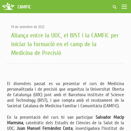
CAMFiC
Accés Usuaris
Qui som
19 de setembre de 2022
Fes-te soci
Aliança entre la UOC, el BIST i la CAMFiC per
Activitats
iniciar la formació en el camp de la
Borsa de treball
Medicina de Precisió
Ciutadans
Biblioteca
Grups i Vocalies
El divendres passat es va presentar el curs de Medicina
personalitzada i de precisió que organitza la Universitat Oberta
de Catalunya (UOC) junt amb el Barcelona Institute of Science
and Technology (BIST), i que compta amb el recolzament de la
Societat Catalana de Medicina Familiar i Comunitària (CAMFiC).
En la presentació del curs hi van participar
Salvador Macip
Maresma
, catedràtic dels Estudis de Ciències de la Salut de la
UOC;
Juan Manuel Fernández Costa
, investigadora l’Institut de