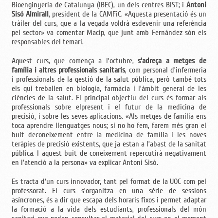
Bioenginyeria de Catalunya (IBEC), un dels centres BIST; i
Antoni
Sisó Almirall
, president de la CAMFiC. «Aquesta presentació és un
tràiler del curs, que a la vegada voldrà esdevenir una referència
pel sector» va comentar Macip, que junt amb Fernández són els
responsables del temari.
Aquest curs, que comença a l’octubre,
s’adreça a metges de
família i altres professionals sanitaris
, com personal d’infermeria
i professionals de la gestió de la salut pública, però també tots
els qui treballen en biologia, farmàcia i l’àmbit general de les
ciències de la salut. El principal objectiu del curs és formar als
professionals sobre elpresent i el futur de la medicina de
precisió, i sobre les seves aplicacions. «Als metges de família ens
toca aprendre llenguatges nous; si no ho fem, farem més gran el
buit deconeixement entre la medicina de família i les noves
teràpies de precisió existents, que ja estan a l’abast de la sanitat
pública. I aquest buit de coneixement repercutirà negativament
en l’atenció a la persona» va explicar Antoni Sisó.
Es tracta d’un curs innovador, tant pel format de la UOC com pel
professorat. El curs s’organitza en una sèrie de sessions
asíncrones, és a dir que escapa dels horaris fixos i permet adaptar
la formació a la vida dels estudiants, professionals del món