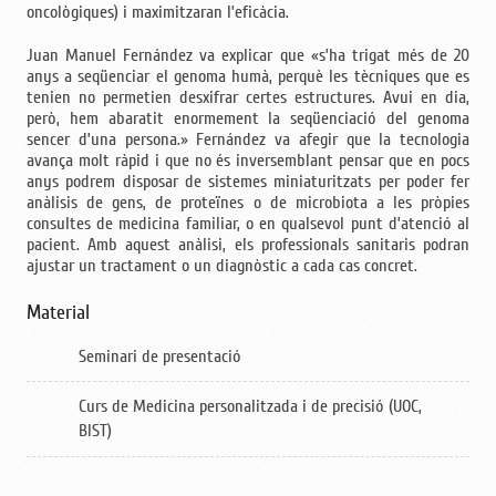
oncològiques) i maximitzaran l’eficàcia.
Juan Manuel Fernández va explicar que «s’ha trigat més de 20
anys a seqüenciar el genoma humà, perquè les tècniques que es
tenien no permetien desxifrar certes estructures. Avui en dia,
però, hem abaratit enormement la seqüenciació del genoma
sencer d’una persona.» Fernández va afegir que la tecnologia
avança molt ràpid i que no és inversemblant pensar que en pocs
anys podrem disposar de sistemes miniaturitzats per poder fer
anàlisis de gens, de proteïnes o de microbiota a les pròpies
consultes de medicina familiar, o en qualsevol punt d’atenció al
pacient. Amb aquest anàlisi, els professionals sanitaris podran
ajustar un tractament o un diagnòstic a cada cas concret.
Material
Seminari de presentació
Curs de Medicina personalitzada i de precisió (UOC,
BIST)