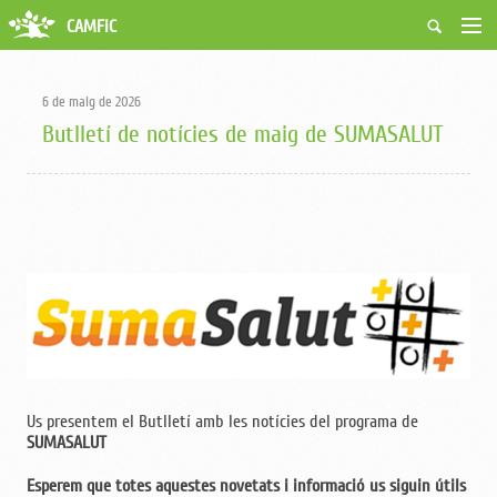
CAMFiC
Accés Usuaris
Qui som
6 de maig de 2026
Fes-te soci
Butlletí de notícies de maig de SUMASALUT
Activitats
Borsa de treball
Ciutadans
Biblioteca
Grups i Vocalies
Us presentem el Butlletí amb les notícies del programa de
SUMASALUT
Esperem que totes aquestes novetats i informació us siguin útils