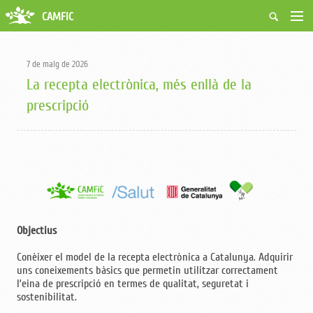
CAMFiC
Accés Usuaris
Qui som
7 de maig de 2026
Fes-te soci
La recepta electrònica, més enllà de la
Activitats
prescripció
Borsa de treball
Ciutadans
Biblioteca
Grups i Vocalies
Objectius
Conèixer el model de la recepta electrònica a Catalunya. Adquirir
uns coneixements bàsics que permetin utilitzar correctament
l’eina de prescripció en termes de qualitat, seguretat i
sostenibilitat.