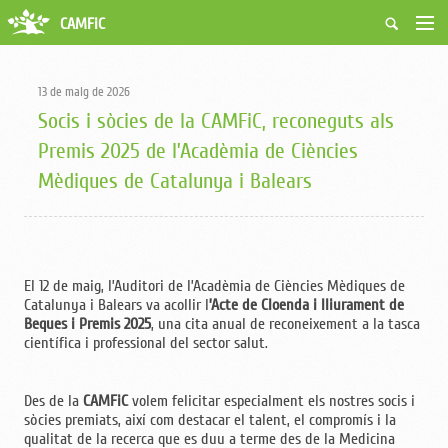
CAMFiC
Accés Usuaris
Qui som
13 de maig de 2026
Fes-te soci
Socis i sòcies de la CAMFiC, reconeguts als
Activitats
Premis 2025 de l’Acadèmia de Ciències
Borsa de treball
Mèdiques de Catalunya i Balears
Ciutadans
Biblioteca
Grups i Vocalies
El 12 de maig, l’Auditori de l’Acadèmia de Ciències Mèdiques de
Catalunya i Balears va acollir l
’Acte de Cloenda i lliurament de
Beques i Premis 2025
, una cita anual de reconeixement a la tasca
científica i professional del sector salut.
Des de la
CAMFiC
volem felicitar especialment els nostres socis i
sòcies premiats, així com destacar el talent, el compromís i la
qualitat de la recerca que es duu a terme des de la Medicina