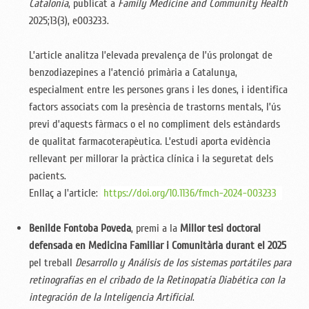
Catalonia
, publicat a
Family Medicine and Community Health
2025;13(3), e003233.
L’article analitza l’elevada prevalença de l’ús prolongat de
benzodiazepines a l’atenció primària a Catalunya,
especialment entre les persones grans i les dones, i identifica
factors associats com la presència de trastorns mentals, l’ús
previ d’aquests fàrmacs o el no compliment dels estàndards
de qualitat farmacoterapèutica. L’estudi aporta evidència
rellevant per millorar la pràctica clínica i la seguretat dels
pacients.
Enllaç a l'article:
https://doi.org/10.1136/fmch-2024-003233
Benilde Fontoba Poveda
, premi a la
Millor tesi doctoral
defensada en Medicina Familiar i Comunitària durant el 2025
pel treball
Desarrollo y Análisis de los sistemas portátiles para
retinografías en el cribado de la Retinopatía Diabética con la
integración de la Inteligencia Artificial
.