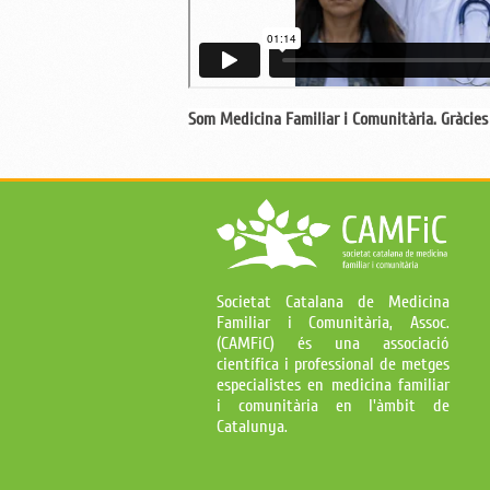
Som Medicina Familiar i Comunitària. Gràcies 
Societat Catalana de Medicina
Familiar i Comunitària, Assoc.
(CAMFiC) és una associació
científica i professional de metges
especialistes en medicina familiar
i comunitària en l'àmbit de
Catalunya.