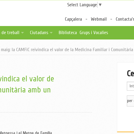
Select Language
▼
Capçalera
Webmail
Contacta'
 de treball
Ciutadans
Biblioteca
Grups i Vocalies
des
tes de feina
Fulls per a pacients
 maig: la CAMFiC reivindica el valor de la Medicina Familiar i Comunitària
a distància
ica una oferta
Associacions de pacients
ternalitzable
Enllaços d'interès
Ce
vindica el valor de
omunitària amb un
Metgessa i el Metge de Família.