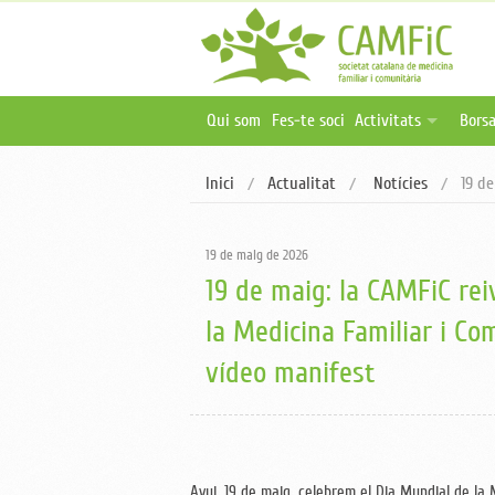
Qui som
Fes-te soci
Activitats
Borsa
Activitats programa
Ofer
Inici
Actualitat
Notícies
19 de
Activitats online i 
Publ
Oferta formativa ex
19 de maig de 2026
19 de maig: la CAMFiC rei
la Medicina Familiar i C
vídeo manifest
Avui, 19 de maig, celebrem el Dia Mundial de la 