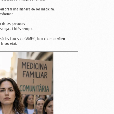
Celebrem una manera de fer medicina.
nsformar.
a de les persones.
senya... i hi és sempre.
sòcies i socis de CAMFiC, hem creat un vídeo
la societat.