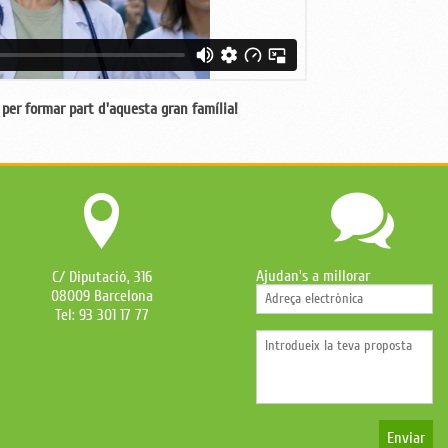
per formar part d'aquesta gran família!
Ajudan's a millorar
C/ Diputació, 316
08009 Barcelona
Tel: 93 301 17 77
Enviar