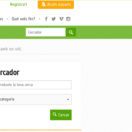
Registra't
Accés usuaris
ns
Què vols fer?
 amb un víd..
rcador
Cercar