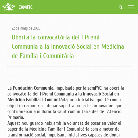
CAMFiC
Accés Usuaris
Qui som
22 de maig de 2026
Fes-te soci
Oberta la convocatòria del I Premi
Activitats
Communia a la Innovació Social en Medicina
Borsa de treball
de Família i Comunitària
Ciutadans
Biblioteca
Grups i Vocalies
La
Fundación Communia,
impulsada per la
semFYC
, ha obert la
convocatòria del
I Premi Communia a la Innovació Social en
Medicina Familiar i Comunitària
, una iniciativa que té com a
objectiu reconèixer i donar suport a projectes innovadors que
contribueixin a millorar la salut comunitària des de l’Atenció
Primària.
Aquest nou guardó neix amb la voluntat de posar en valor el
paper de la Medicina Familiar i Comunitària com a motor de
transformació social, impulsant iniciatives capaces de donar