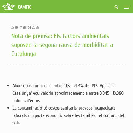
CAMFiC
Accés Usuaris
Qui som
27 de maig de 2026
Fes-te soci
Nota de premsa: Els factors ambientals
Activitats
suposen la segona causa de morbiditat a
Borsa de treball
Catalunya
Ciutadans
Biblioteca
Grups i Vocalies
Això suposa un cost d’entre l’1% i el 4% del PIB. Aplicat a
Catalunya¹ equivaldria aproximadament a entre 3.345 i 13.390
milions d’euros.
La contaminació té costos sanitaris, provoca incapacitats
laborals i impacte econòmic sobre les famílies i el conjunt del
país.