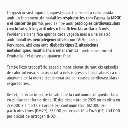
L’exposició sostinguda a aquestes partícules està relacionada
amb un increment de
malalties respiratòries com l’asma, la MPOC
o el càncer de pulmó
, però també amb
patologies cardiovasculars
com infarts, ictus, arrítmies o insuficiència cardíaca.
A més,
l’evidència científica apunta cada vegada més a una relació
amb
malalties neurodegeneratives
com l’Alzheimer o el
Parkinson, així com amb
diabetis tipus 2, alteracions
metabòliques, insuficiència renal crònica
i problemes durant
l’embaràs i el desenvolupament fetal.
També l’ozó troposfèric, especialment elevat durant els episodis
de calor intensa, s’ha associat a més ingressos hospitalaris i a un
augment de la mortalitat prematura per causes cardiovasculars i
respiratòries.
De fet, l’afectació sobre la salut de la contaminació queda clara
en el darrer informe de la UE del desembre de 2025 on es xifra en
279.000 els morts a Europa per contaminació: 182.000 per
partícules fines (PM2.5), 63.000 per exposició a l’ozó (O3) i 34.000
per diòxid de nitrogen (N02).