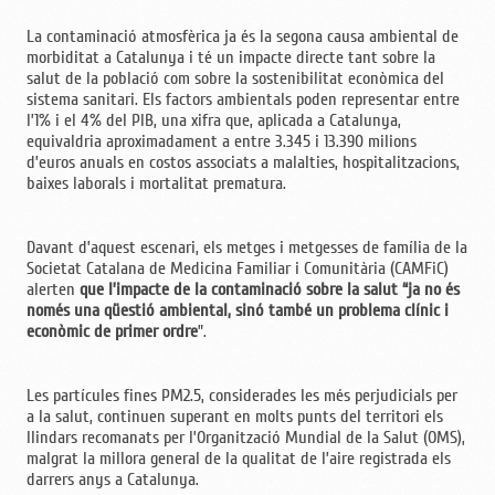
La contaminació atmosfèrica ja és la segona causa ambiental de
morbiditat a Catalunya i té un impacte directe tant sobre la
salut de la població com sobre la sostenibilitat econòmica del
sistema sanitari. Els factors ambientals poden representar entre
l’1% i el 4% del PIB, una xifra que, aplicada a Catalunya,
equivaldria aproximadament a entre 3.345 i 13.390 milions
d’euros anuals en costos associats a malalties, hospitalitzacions,
baixes laborals i mortalitat prematura.
Davant d’aquest escenari, els metges i metgesses de família de la
Societat Catalana de Medicina Familiar i Comunitària (CAMFiC)
alerten
que l’impacte de la contaminació sobre la salut “ja no és
només una qüestió ambiental, sinó també un problema clínic i
econòmic de primer ordre
”.
Les partícules fines PM2.5, considerades les més perjudicials per
a la salut, continuen superant en molts punts del territori els
llindars recomanats per l’Organització Mundial de la Salut (OMS),
malgrat la millora general de la qualitat de l’aire registrada els
darrers anys a Catalunya.