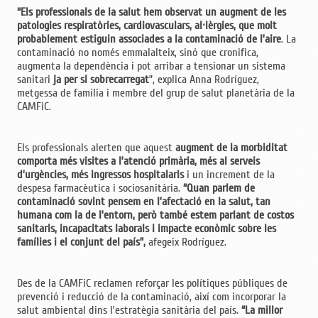
“Els professionals de la salut hem observat un augment de les
patologies respiratòries, cardiovasculars, al·lèrgies, que molt
probablement estiguin associades a la contaminació de l’aire
. La
contaminació no només emmalalteix, sinó que cronifica,
augmenta la dependència i pot arribar a tensionar un sistema
sanitari
ja per si sobrecarregat
”, explica Anna Rodríguez,
metgessa de família i membre del grup de salut planetària de la
CAMFiC.
Els professionals alerten que aquest
augment de la morbiditat
comporta més visites a l’atenció primària, més al serveis
d’urgències, més ingressos hospitalaris
i un increment de la
despesa farmacèutica i sociosanitària.
“Quan parlem de
contaminació sovint pensem
e
n l’afectació en la salut, tan
humana com la de l’entorn, però també estem parlant de costos
sanitaris, incapacitats laborals i impacte econòmic sobre les
famílies i el conjunt del país”,
afegeix Rodríguez.
Des de la CAMFiC reclamen reforçar les polítiques públiques de
prevenció i reducció de la contaminació, així com incorporar la
salut ambiental dins l’estratègia sanitària del país.
“La millor