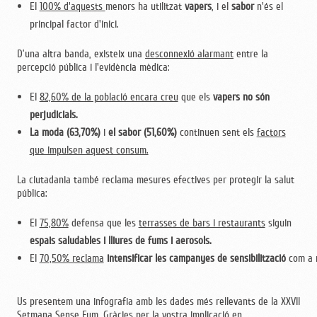
El
100% d'aquests
menors ha utilitzat
vapers
, i el
sabor
n'és el
principal factor d'inici.
D’una altra banda, existeix una
desconnexió alarmant
entre la
percepció pública i l'evidència mèdica:
El
82,60% de la població encara creu
que els
vapers no són
perjudicials.
La moda (63,70%)
i
el sabor (51,60%)
continuen sent els
factors
que impulsen aquest consum.
La ciutadania també reclama mesures efectives per protegir la salut
pública:
El
75,80%
defensa que les
terrasses de bars i restaurants
siguin
espais saludables i lliures de fums i aerosols.
El
70,50% reclama
intensificar les campanyes de sensibilització
com a m
Us presentem una infografia amb les dades més rellevants de la XXVII
Setmana Sense Fum. Gràcies per la vostra implicació en