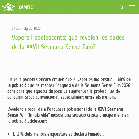
CAMFiC
Accés Usuaris
Qui som
27 de maig de 2026
Fes-te soci
Vapers i adolescents: què revelen les dades
Activitats
de la XXVII Setmana Sense Fum?
Borsa de treball
Ciutadans
Biblioteca
Grups i Vocalies
Els teus pacients encara creuen que el vaper és inofensiu? El
69% de
la població
que ha respost l'enquesta de la Setmana Sense Fum 2026
considera que aquests dispositius
augmenten la probabilitat de
consumir tabac
convencional, especialment entre els menors.
L'evidència recollida a l'enquesta poblacional de la
XXVII Setmana
Sense Fum "Inhala vida"
mostra una situació crítica principalment en
la població adolescent:
El
21% dels menors
enquestats es declara
fumador.