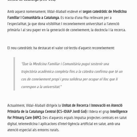
Amb aquest nomenament, Vidal-Alaball esdevé el
segon catedràtic de Medicina
Familiar i Comunitària a Catalunya
. Es tracta d’una fita rellevant per a
l’especialitat, ja que dona visibilitat i reconeixement universitari a l’atenció
primària i al seu paper en la generació de coneixement, la docència i la recerca.
El nou catedràtic ha destacat el valor col·lectiu d’aquest reconeixement:
“Que la Medicina Familiar i Comunitària pugui sostenir una
trajectòria acadèmica completa fins a la càtedra confirma que té un
cos de coneixement propi i prou solidesa per ocupar el lloc que li
correspon a la universitat.”
Actualment, Vidal-Alaball dirigeix la
Unitat de Recerca i Innovació en Atenció
Primària de la Catalunya Central (ICS-IDIAP Jordi Gol)
i lidera el grup
Intelligence
for Primary Care (I4PC)
. Des d’aquests espais impulsa projectes centrats en salut
digital, telemedicina i aplicacions d’intel·ligència artificial en salut, amb una
atenció especial als entorns rurals.