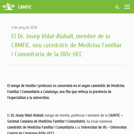
CAMFiC
Accés Usuaris
Qui som
4 de juny de 2026
Fes-te soci
El Dr. Josep Vidal-Alaball, membre de la
Activitats
CAMFiC, nou catedràtic de Medicina Familiar
Borsa de treball
i Comunitària de la UVic-UCC
Ciutadans
Biblioteca
Grups i Vocalies
El metge de família i professor es converteix en el segon catedràtic de Medicina
Familiar i Comunitària a Catalunya, una fita que reforça la presència de
l’especialitat a la universitat.
El
Dr. Josep Vidal-Alaball
, metge de família, professor i membre de la
CAMFiC –
Societat Catalana de Medicina Familiar i Comunitària
, ha estat nomenat
catedràtic de Medicina Familiar i Comunitària
a la
Universitat de Vic – Universitat
Central de Catalunya (UVic-UCC)
.