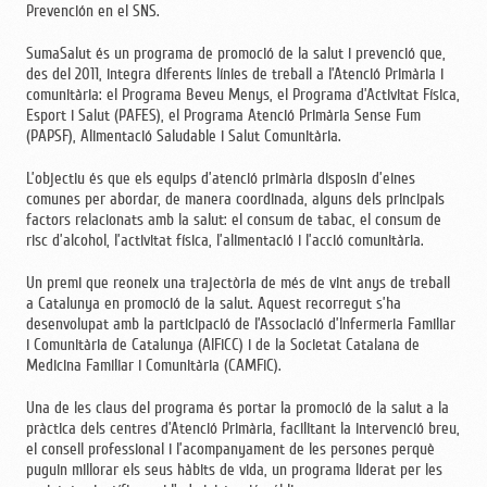
Prevención en el SNS.
SumaSalut és un programa de promoció de la salut i prevenció que,
des del 2011, integra diferents línies de treball a l’Atenció Primària i
comunitària: el Programa Beveu Menys, el Programa d’Activitat Física,
Esport i Salut (PAFES), el Programa Atenció Primària Sense Fum
(PAPSF), Alimentació Saludable i Salut Comunitària.
L’objectiu és que els equips d’atenció primària disposin d’eines
comunes per abordar, de manera coordinada, alguns dels principals
factors relacionats amb la salut: el consum de tabac, el consum de
risc d’alcohol, l’activitat física, l’alimentació i l’acció comunitària.
Un premi que reoneix una trajectòria de més de vint anys de treball
a Catalunya en promoció de la salut. Aquest recorregut s’ha
desenvolupat amb la participació de l’Associació d’Infermeria Familiar
i Comunitària de Catalunya (AIFiCC) i de la Societat Catalana de
Medicina Familiar i Comunitària (CAMFiC).
Una de les claus del programa és portar la promoció de la salut a la
pràctica dels centres d’Atenció Primària, facilitant la intervenció breu,
el consell professional i l’acompanyament de les persones perquè
puguin millorar els seus hàbits de vida, un programa liderat per les