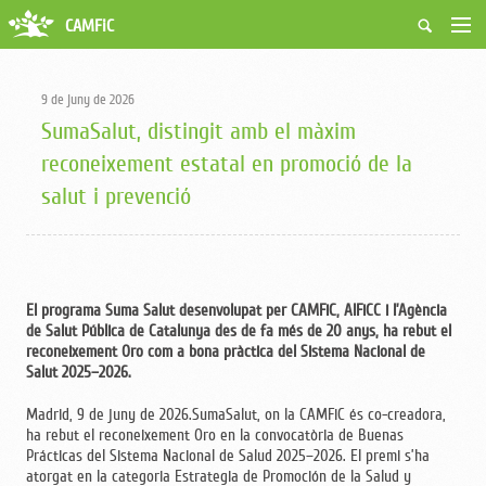
CAMFiC
Accés Usuaris
Qui som
9 de juny de 2026
Fes-te soci
SumaSalut, distingit amb el màxim
Activitats
reconeixement estatal en promoció de la
Borsa de treball
salut i prevenció
Ciutadans
Biblioteca
Grups i Vocalies
El programa Suma Salut desenvolupat per CAMFiC, AIFiCC i l’Agència
de Salut Pública de Catalunya des de fa més de 20 anys, ha rebut el
reconeixement Oro com a bona pràctica del Sistema Nacional de
Salut 2025–2026.
Madrid, 9 de juny de 2026.SumaSalut, on la CAMFiC és co-creadora,
ha rebut el reconeixement Oro en la convocatòria de Buenas
Prácticas del Sistema Nacional de Salud 2025–2026. El premi s’ha
atorgat en la categoria Estrategia de Promoción de la Salud y