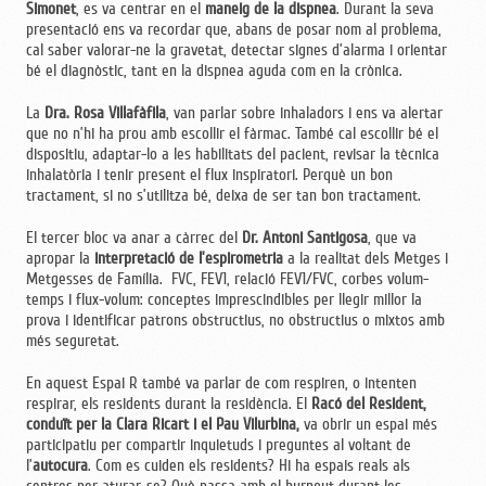
Simonet
, es va centrar en el
maneig de la dispnea
. Durant la seva
presentació ens va recordar que, abans de posar nom al problema,
cal saber valorar-ne la gravetat, detectar signes d’alarma i orientar
bé el diagnòstic, tant en la dispnea aguda com en la crònica.
La
Dra. Rosa Villafàfila
, van parlar sobre inhaladors i ens va alertar
que no n’hi ha prou amb escollir el fàrmac. També cal escollir bé el
dispositiu, adaptar-lo a les habilitats del pacient, revisar la tècnica
inhalatòria i tenir present el flux inspiratori. Perquè un bon
tractament, si no s’utilitza bé, deixa de ser tan bon tractament.
El tercer bloc va anar a càrrec del
Dr. Antoni Santigosa
, que va
apropar la
interpretació de l’espirometria
a la realitat dels Metges i
Metgesses de Família. FVC, FEV1, relació FEV1/FVC, corbes volum-
temps i flux-volum: conceptes imprescindibles per llegir millor la
prova i identificar patrons obstructius, no obstructius o mixtos amb
més seguretat.
En aquest Espai R també va parlar de com respiren, o intenten
respirar, els residents durant la residència. El
Racó del Resident,
conduït per la Clara Ricart i el Pau Vilurbina,
va obrir un espai més
participatiu per compartir inquietuds i preguntes al voltant de
l’
autocura
. Com es cuiden els residents? Hi ha espais reals als
centres per aturar-se? Què passa amb el burnout durant les