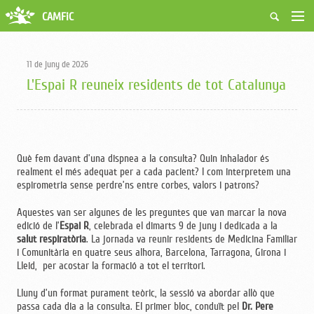
CAMFiC
Accés Usuaris
Qui som
11 de juny de 2026
Fes-te soci
L'Espai R reuneix residents de tot Catalunya
Activitats
Borsa de treball
Ciutadans
Biblioteca
Què fem davant d’una dispnea a la consulta? Quin inhalador és
Grups i Vocalies
realment el més adequat per a cada pacient? I com interpretem una
espirometria sense perdre’ns entre corbes, valors i patrons?
Aquestes van ser algunes de les preguntes que van marcar la nova
edició de l’
Espai R
, celebrada el dimarts 9 de juny i dedicada a la
salut respiratòria
. La jornada va reunir residents de Medicina Familiar
i Comunitària en quatre seus alhora, Barcelona, Tarragona, Girona i
Lleid, per acostar la formació a tot el territori.
Lluny d’un format purament teòric, la sessió va abordar allò que
passa cada dia a la consulta. El primer bloc, conduït pel
Dr. Pere