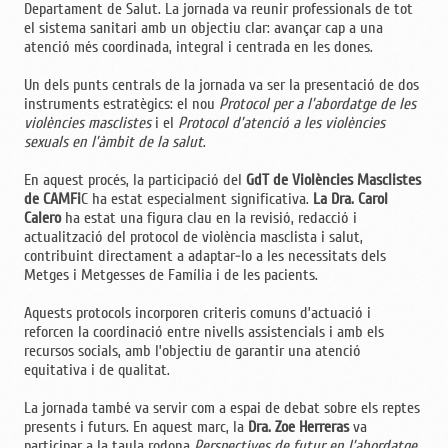
Departament de Salut. La jornada va reunir professionals de tot
el sistema sanitari amb un objectiu clar: avançar cap a una
atenció més coordinada, integral i centrada en les dones.
Un dels punts centrals de la jornada va ser la presentació de dos
instruments estratègics: el nou
Protocol per a l’abordatge de les
violències masclistes
i el
Protocol d’atenció a les violències
sexuals en l’àmbit de la salut
.
En aquest procés, la participació del
GdT de Violències Masclistes
de CAMFi
C ha estat especialment significativa.
La Dra. Carol
Calero
ha estat una figura clau en la revisió, redacció i
actualització del protocol de violència masclista i salut,
contribuint directament a adaptar-lo a les necessitats dels
Metges i Metgesses de Família i de les pacients.
Aquests protocols incorporen criteris comuns d’actuació i
reforcen la coordinació entre nivells assistencials i amb els
recursos socials, amb l’objectiu de garantir una atenció
equitativa i de qualitat.
La jornada també va servir com a espai de debat sobre els reptes
presents i futurs. En aquest marc, la
Dra. Zoe Herreras
va
participar a la taula rodona
Perspectives de futur en l’abordatge