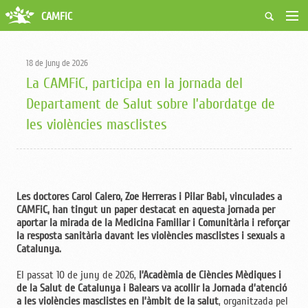
CAMFiC
Accés Usuaris
Qui som
18 de juny de 2026
Fes-te soci
La CAMFiC, participa en la jornada del
Activitats
Departament de Salut sobre l’abordatge de
Borsa de treball
les violències masclistes
Ciutadans
Biblioteca
Grups i Vocalies
Les doctores Carol Calero, Zoe Herreras i Pilar Babi, vinculades a
CAMFiC, han tingut un paper destacat en aquesta jornada per
aportar la mirada de la Medicina Familiar i Comunitària i reforçar
la resposta sanitària davant les violències masclistes i sexuals a
Catalunya.
El passat 10 de juny de 2026,
l’Acadèmia de Ciències Mèdiques i
de la Salut de Catalunya i Balears va acollir la Jornada d’atenció
a les violències masclistes en l’àmbit de la salut
, organitzada pel