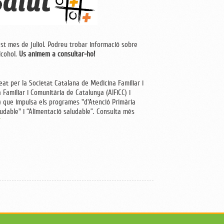
t mes de juliol.
Podreu trobar informació sobre
alcohol.
Us animem a consultar-ho!
reat per
la Societat Catalana de Medicina Familiar i
 Familiar i Comunitària de Catalunya (AIFiCC) i
) que impulsa els programes "d'Atenció Primària
udable" i “Alimentació saludable”.
Consulta més
/