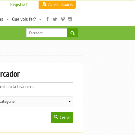
Registra't
Accés usuaris
ns
Què vols fer?
rcador
Cercar