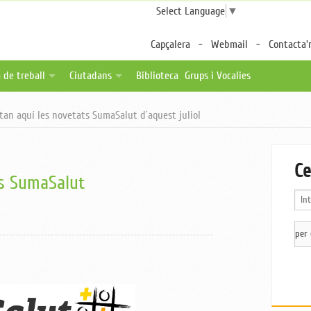
Select Language
▼
Capçalera
Webmail
Contacta'
 de treball
Ciutadans
Biblioteca
Grups i Vocalies
des
tes de feina
Fulls per a pacients
tan aquí les novetats SumaSalut d´aquest juliol
a distància
ica una oferta
Associacions de pacients
ternalitzable
Enllaços d'interès
Ce
ts SumaSalut