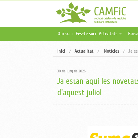
Qui som
Fes-te soci
Activitats
Borsa
Activitats programa
Ofer
Inici
Actualitat
Notícies
Ja es
Activitats online i 
Publ
Oferta formativa ex
30 de juny de 2026
Ja estan aquí les noveta
d'aquest juliol