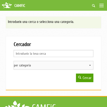
CAMFiC
Accés Usuaris
Qui som
Introdueix una cerca o selecciona una categoria.
Fes-te soci
Activitats
Borsa de treball
Ciutadans
Cercador
Biblioteca
Grups i Vocalies
Cercar