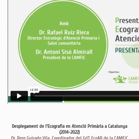
Desplegament de l’Ecografia en Atenció Primària a Catalunya
(2014-2022)
Dr. Pere Guirado Vila. Coordinador del GdT EcoAP de la CAMFiC