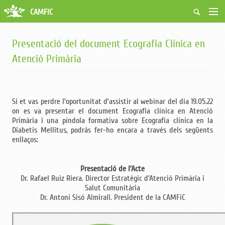
CAMFiC
Accés Usuaris
Qui som
Presentació del document Ecografia Clínica en
Fes-te soci
Atenció Primària
Activitats
Borsa de treball
Ciutadans
Si et vas perdre l’oportunitat d’assistir al webinar del dia 19.05.22
Biblioteca
on es va presentar el document Ecografia clínica en Atenció
Grups i Vocalies
Primària i una píndola formativa sobre Ecografia clínica en la
Diabetis Mellitus, podràs fer-ho encara a través dels següents
enllaços:
Presentació de l’Acte
Dr. Rafael Ruiz Riera. Director Estratègic d’Atenció Primària i
Salut Comunitària
Dr. Antoni Sisó Almirall. President de la CAMFiC