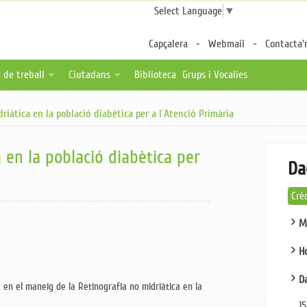
Select Language
▼
Capçalera
Webmail
Contacta'
 de treball
Ciutadans
Biblioteca
Grups i Vocalies
des
tes de feina
Fulls per a pacients
riàtica en la població diabètica per a l´Atenció Primària
a distància
ica una oferta
Associacions de pacients
ternalitzable
Enllaços d'interès
 en la població diabètica per
Da
Crè
M
H
Da
 en el maneig de la Retinografia no midriàtica en la
15