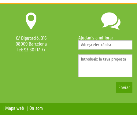
Ajudan's a millorar
C/ Diputació, 316
08009 Barcelona
Tel: 93 301 17 77
Enviar
s |
Mapa web |
On som