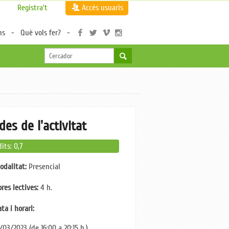
Registra't
Accés usuaris
ns
Què vols fer?
des de l'activitat
dits: 0,7
odalitat:
Presencial
ores lectives:
4 h.
ta i horari:
/03/2023 (de 16:00 a 20:15 h.)