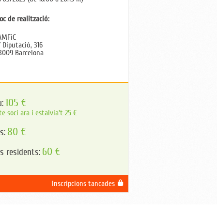
oc de realització:
AMFiC
/ Diputació, 316
8009 Barcelona
105 €
u:
te soci ara i estalvia't 25 €
80 €
s:
60 €
is residents:
Inscripcions tancades