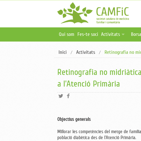
Qui som
Fes-te soci
Activitats
Borsa
Activitats programa
Ofer
Inici
Activitats
Retinografia no mid
Activitats online i 
Publ
Oferta formativa ex
Retinografia no midriàtica
a l'Atenció Primària
Objectius generals
Millorar les competències del metge de família
població diabètica des de l’Atenció Primària.