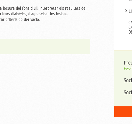
a lectura del fons d’ull, interpretar els resultats de
Ll
cients diabètics, diagnosticar les lesions
ar criteris de derivació.
C
C
0
Pre
Fes-
Soci
Soc