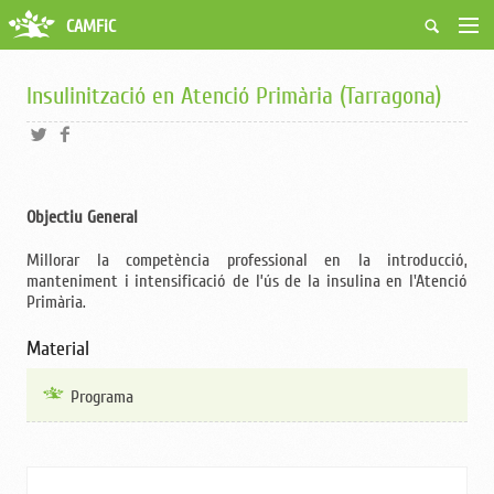
CAMFiC
Accés Usuaris
Qui som
Insulinització en Atenció Primària (Tarragona)
Fes-te soci
Activitats
Borsa de treball
Ciutadans
Objectiu General
Biblioteca
Grups i Vocalies
Millorar la competència professional en la introducció,
manteniment i intensificació de l’ús de la insulina en l'Atenció
Primària.
Material
Programa