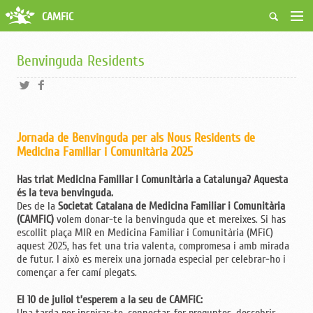
CAMFiC
Accés Usuaris
Qui som
Benvinguda Residents
Fes-te soci
Activitats
Borsa de treball
Ciutadans
Jornada de Benvinguda per als Nous Residents de
Biblioteca
Medicina Familiar i Comunitària 2025
Grups i Vocalies
Has triat Medicina Familiar i Comunitària a Catalunya? Aquesta
és la teva benvinguda.
Des de la
Societat Catalana de Medicina Familiar i Comunitària
(CAMFiC)
volem donar-te la benvinguda que et mereixes. Si has
escollit plaça MIR en Medicina Familiar i Comunitària (MFiC)
aquest 2025, has fet una tria valenta, compromesa i amb mirada
de futur. I això es mereix una jornada especial per celebrar-ho i
començar a fer camí plegats.
El 10 de juliol t’esperem a la seu de CAMFiC:
Una tarda per inspirar-te, connectar, fer preguntes, descobrir