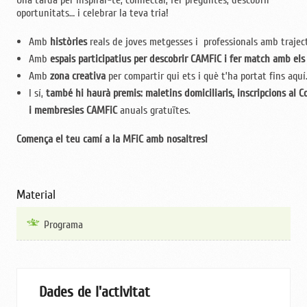
oportunitats… i celebrar la teva tria!
Amb
històries
reals de joves metgesses i professionals amb trajec
Amb
espais participatius per descobrir CAMFiC i fer match amb els
Amb
zona creativa
per compartir qui ets i què t’ha portat fins aquí
I sí,
també hi haurà premis: maletins domiciliaris, inscripcions al
i membresies CAMFiC
anuals gratuïtes.
Comença el teu camí a la MFiC amb nosaltres!
Material
Programa
Dades de l'activitat