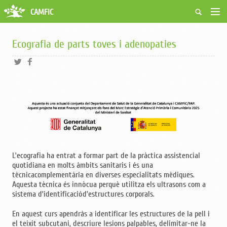
CAMFiC
Accés Usuaris
Qui som
Ecografia de parts toves i adenopaties
Fes-te soci
Activitats
Borsa de treball
Ciutadans
Biblioteca
Grups i Vocalies
L’ecografia ha entrat a formar part de la pràctica assistencial
quotidiana en molts àmbits sanitaris i és una
tècnicacomplementària en diverses especialitats mèdiques.
Aquesta tècnica és innòcua perquè utilitza els ultrasons com a
sistema d’identificaciód’estructures corporals.
En aquest curs apendràs a identificar les estructures de la pell i
el teixit subcutani, descriure lesions palpables, delimitar-ne la