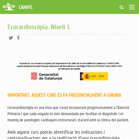
CAMFiC
Accés Usuaris
Qui som
Ecocardioscòpia. Nivell 1.
Fes-te soci
Activitats
Borsa de treball
Ciutadans
Biblioteca
Grups i Vocalies
IMPORTANT: AQUEST CURS ES FA PRESENCIALMENT A GIRONA
L’ecocardioscòpia és una eina que s’està incorporant progressivament a l’Atenció
Primària i que cada vegada és més demandada per facilitar el diagnòstic i el
maneig de patologies cardíaques estructurals, d’acord amb la clínica del pacient.
Amb aquest curs podràs identificar les indicacions i
contraindicacions per a la realització d’una ecocardioscòpia,