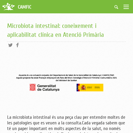
CAMFiC
Accés Usuaris
Qui som
Microbiota intestinal: coneixement i
Fes-te soci
aplicabilitat clínica en Atenció Primària
Activitats
Borsa de treball
Ciutadans
Biblioteca
Grups i Vocalies
La microbiota intestinal és una peça clau per entendre moltes de
les patologies que es veuen a la consulta.Cada vegada sabem que
té un paper important en molts aspectes de la salut, no només