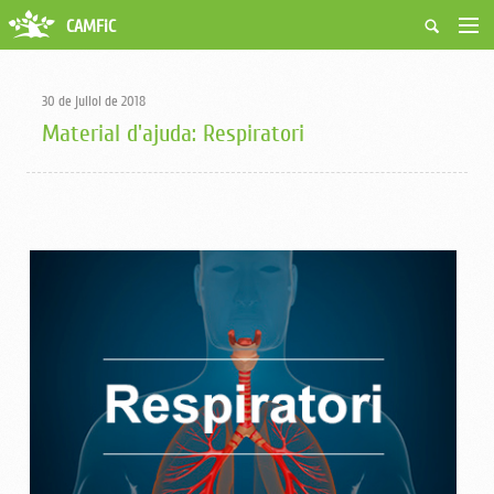
CAMFiC
Accés Usuaris
Qui som
30 de juliol de 2018
Fes-te soci
Material d'ajuda: Respiratori
Activitats
Borsa de treball
Ciutadans
Biblioteca
Grups i Vocalies