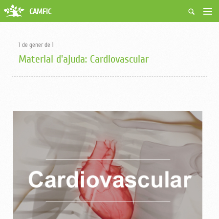
CAMFiC
Accés Usuaris
Qui som
1 de gener de 1
Fes-te soci
Material d'ajuda: Cardiovascular
Activitats
Borsa de treball
Ciutadans
Biblioteca
Grups i Vocalies