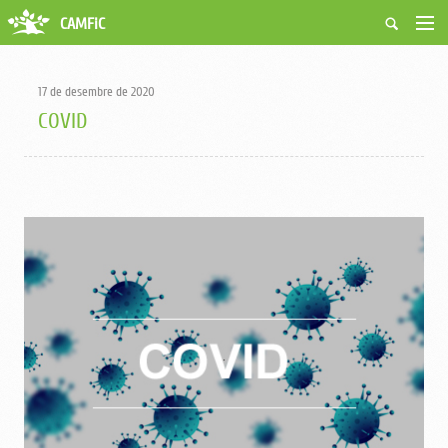
CAMFiC
Accés Usuaris
Qui som
17 de desembre de 2020
Fes-te soci
COVID
Activitats
Borsa de treball
Ciutadans
Biblioteca
Grups i Vocalies