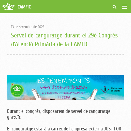
CAMFiC
Accés Usuaris
Qui som
13 de setembre de 2023
Fes-te soci
Servei de canguratge durant el 29è Congrés
Activitats
d’Atenció Primària de la CAMFiC
Borsa de treball
Ciutadans
Biblioteca
Grups i Vocalies
Durant el congrés, disposarem de servei de canguratge
gratuït.
El canguratge estarà a càrrec de l'empresa externa JUST FOR