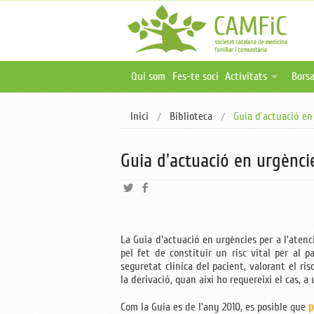
Qui som
Fes-te soci
Activitats
Borsa
Activitats programa
Ofer
Inici
Biblioteca
Guia d´actuació en 
Activitats online i 
Publ
Oferta formativa ex
Guia d'actuació en urgèncie
La Guia d'actuació en urgències per a l'aten
pel fet de constituir un risc vital per al 
seguretat clínica del pacient, valorant el ris
la derivació, quan així ho requereixi el cas, a
Com la Guia es de l'any 2010, es posible que
p