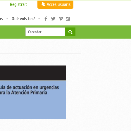
Registra't
Accés usuaris
ns
Què vols fer?