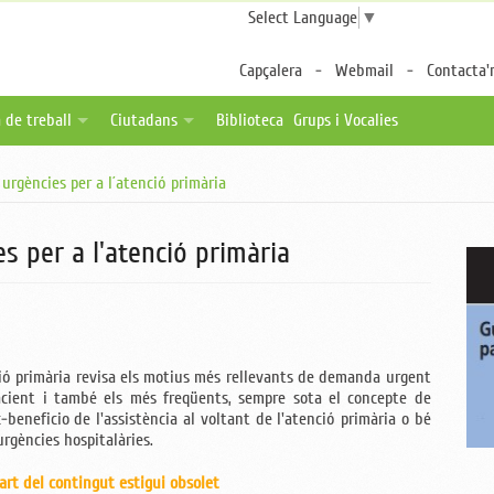
Select Language
▼
Capçalera
Webmail
Contacta'
 de treball
Ciutadans
Biblioteca
Grups i Vocalies
des
tes de feina
Fulls per a pacients
urgències per a l´atenció primària
a distància
ica una oferta
Associacions de pacients
ternalitzable
Enllaços d'interès
s per a l'atenció primària
ció primària revisa els motius més rellevants de demanda urgent
pacient i també els més freqüents, sempre sota el concepte de
c-beneficio de l'assistència al voltant de l'atenció primària o bé
 urgències hospitalàries.
art del contingut estigui obsolet