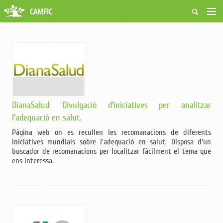
CAMFiC
Accés Usuaris
Qui som
Fes-te soci
Activitats
Borsa de treball
Ciutadans
Biblioteca
DianaSalud: Divulgació d'iniciatives per analitzar
Grups i Vocalies
l'adequació en salut.
Pàgina web on es recullen les recomanacions de diferents
iniciatives mundials sobre l'adequació en salut. Disposa d'un
buscador de recomanacions per localitzar fàcilment el tema que
ens interessa.