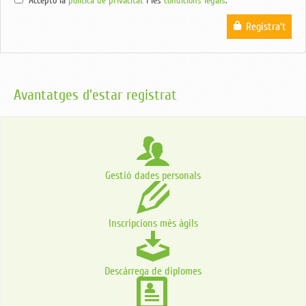
Accepto la
política de privacitat
i les
condicions legals
.
Registra't
Avantatges d'estar registrat
Gestió dades personals
Inscripcions més àgils
Descàrrega de diplomes