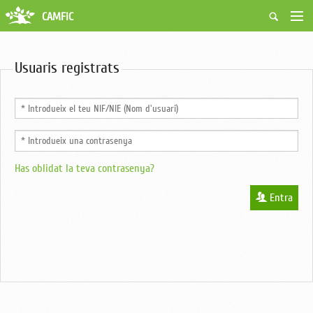
CAMFiC
Accés Usuaris
Qui som
Usuaris registrats
Fes-te soci
Activitats
Borsa de treball
Ciutadans
Biblioteca
Grups i Vocalies
Has oblidat la teva contrasenya?
Entra