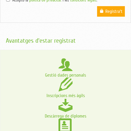
Accepto la
política de privacitat
i les
condicions legals
.
Registra't
Avantatges d'estar registrat
Gestió dades personals
Inscripcions més àgils
Descàrrega de diplomes