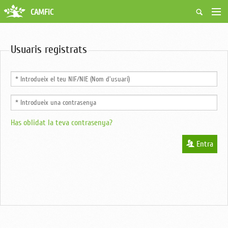
CAMFiC
Accés Usuaris
Qui som
Usuaris registrats
Fes-te soci
Activitats
Borsa de treball
Ciutadans
Biblioteca
Grups i Vocalies
Has oblidat la teva contrasenya?
Entra