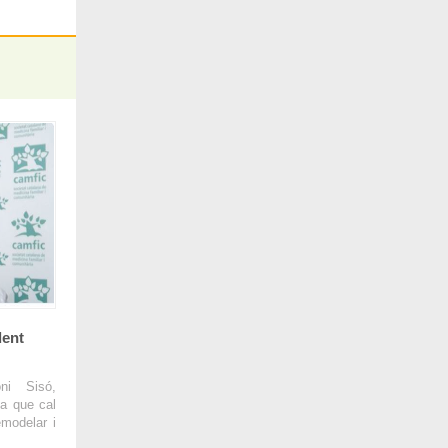
dent
ni Sisó,
sa que cal
emodelar i