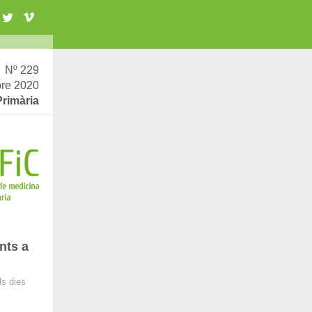
Nº 229
re 2020
Primària
nts a
ls dies