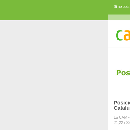
Si no pots
Posici
Catalu
La CAMFiC
21,22 i 2