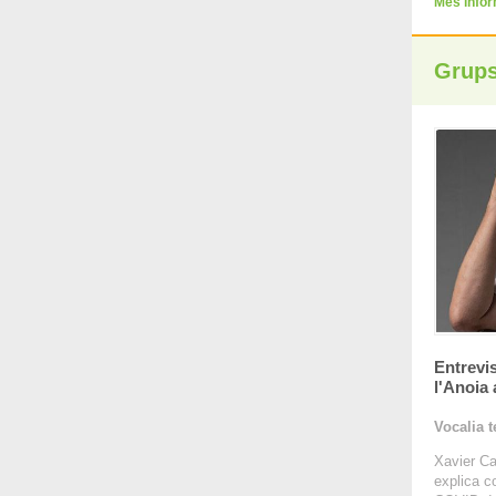
Més info
Grups
Entrevis
l'Anoia
Vocalia t
Xavier Ca
explica c