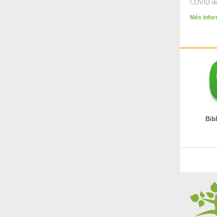
COVID de
Més info
Biblio