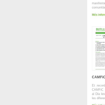
manifes
comunitàr
Més info
CAMFiC 
Et recor
CAMFiC h
al Dia le
les difere