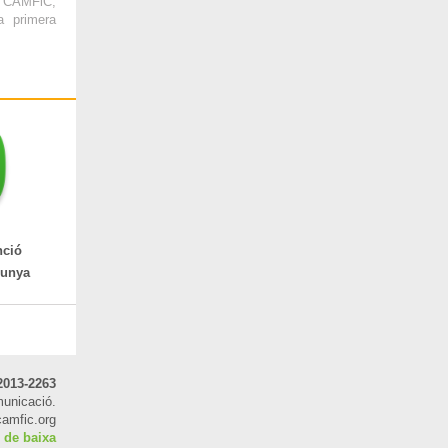
 CAMFiC,
a primera
nció
lunya
2013-2263
unicació.
amfic.org
 de baixa