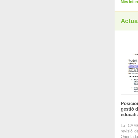
Més info
Actual
Posicio
gestió 
educati
La CAMF
revisió d
Orienta