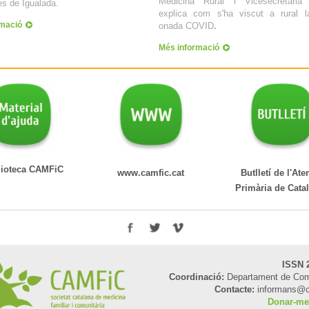
Medicina Rural i Vicesecretària
s de Igualada.
explica com s'ha viscut a rural l
rmació
onada COVID
.
Més informació
teca CAMFiC
www.camfic.cat
Butlletí de l'Ate
Primària de Cata
ISSN 
Coordinació:
Departament de Com
Contacte:
informans@c
Donar-me