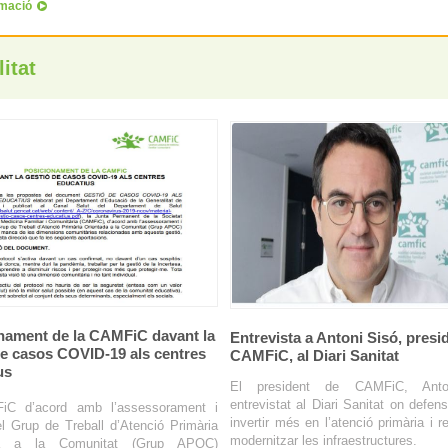
rmació
itat
nament de la CAMFiC davant la
Entrevista a Antoni Sisó, presi
de casos COVID-19 als centres
CAMFiC, al Diari Sanitat
us
El president de CAMFiC, Anto
entrevistat al Diari Sanitat on defen
iC d’acord amb l’assessorament i
invertir més en l’atenció primària i r
el Grup de Treball d’Atenció Primària
modernitzar les infraestructures.
da a la Comunitat (Grup APOC)