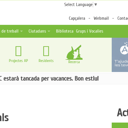
Select Language
▼
Capçalera
Webmail
Conta
 de treball
Ciutadans
Biblioteca
Grups i Vocalies
des
tes de feina
Fulls per a pacients
a distància
ica una oferta
Associacions de pacients
ternalitzable
Enllaços d'interès
Projectes AP
Residents
Recerca
iC estarà tancada per vacances. Bon estiu!
Ac
als