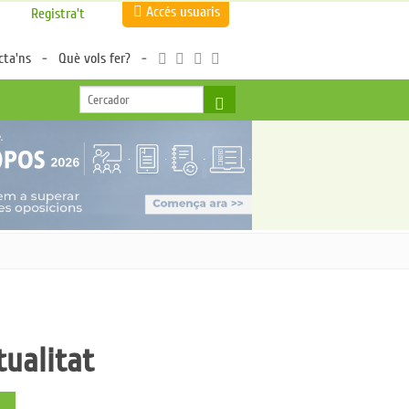
Accés usuaris
Registra't
cta'ns
Què vols fer?
tualitat