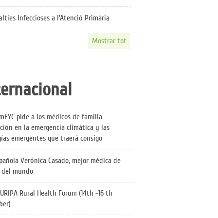
lties Infeccioses a l’Atenció Primària
Mostrar tot
ternacional
mFYC pide a los médicos de familia
ción en la emergencia climática y las
gías emergentes que traerá consigo
pañola Verónica Casado, mejor médica de
a del mundo
URIPA Rural Health Forum (14th -16 th
ber)