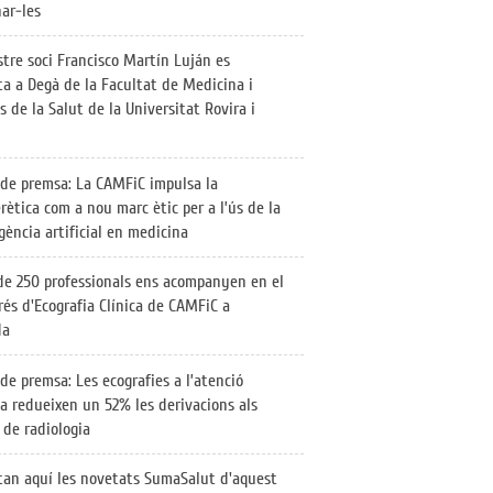
nar-les
stre soci Francisco Martín Luján es
ta a Degà de la Facultat de Medicina i
s de la Salut de la Universitat Rovira i
de premsa: La CAMFiC impulsa la
rètica com a nou marc ètic per a l’ús de la
igència artificial en medicina
e 250 professionals ens acompanyen en el
rés d'Ecografia Clínica de CAMFiC a
da
de premsa: Les ecografies a l’atenció
ia redueixen un 52% les derivacions als
 de radiologia
tan aquí les novetats SumaSalut d'aquest