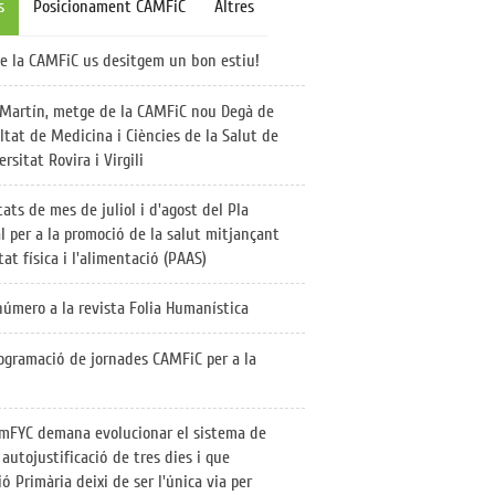
s
Posicionament CAMFiC
Altres
e la CAMFiC us desitgem un bon estiu!
Martín, metge de la CAMFiC nou Degà de
ltat de Medicina i Ciències de la Salut de
ersitat Rovira i Virgili
ats de mes de juliol i d'agost del Pla
l per a la promoció de la salut mitjançant
itat física i l'alimentació (PAAS)
úmero a la revista Folia Humanística
ogramació de jornades CAMFiC per a la
mFYC demana evolucionar el sistema de
 autojustificació de tres dies i que
ió Primària deixi de ser l'única via per