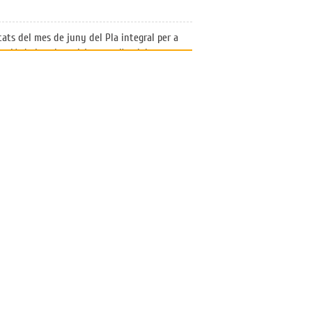
ats del mes de juny del Pla integral per a
oció de la salut mitjançant l’activitat
i l’alimentació saludable (PAAS).
MFiC, participa en la jornada del
ament de Salut sobre l’abordatge de les
ies masclistes
de premsa: Presentat a Catalunya un
s pioner per transformar l'abordatge de les
es cardiovasculars, renals, hepàtiques i
liques des de l'Atenció Primària
Mostrar tot