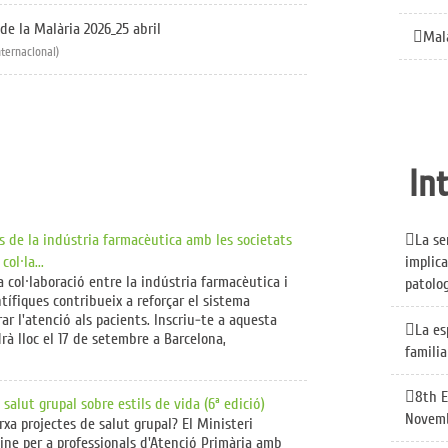
de la Malària 2026_25 abril
Mala
ternacional)
In
ns de la indústria farmacèutica amb les societats
La se
col·la...
implica
 col·laboració entre la indústria farmacèutica i
patolo
ntífiques contribueix a reforçar el sistema
orar l'atenció als pacients. Inscriu-te a aquesta
La es
rà lloc el 17 de setembre a Barcelona,
famili
8th E
 salut grupal sobre estils de vida (6ª edició)
Novem
xa projectes de salut grupal? El Ministeri
line per a professionals d'Atenció Primària amb