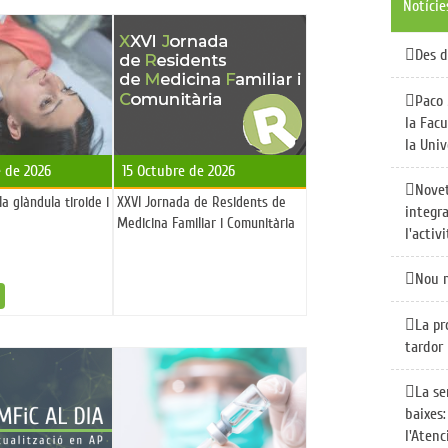
Notície
Des d
Paco 
la Facu
la Univ
 de 2026
15 Octubre de 2026
Novet
a glàndula tiroide i
XXVI Jornada de Residents de
integra
Medicina Familiar i Comunitària
l'activ
Nou n
s
La pr
tardor
La se
baixes:
l'Atenc