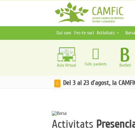
Qui som
Fes-te soci
Activitats
Borsa
Activitats programa
Ofer
Activitats online i 
Publ
Oferta formativa ex
Fulls pacients
Aula Virtual
Butlletí
Del 3 al 23 d´agost, la CAMF
Activitats
Presenci