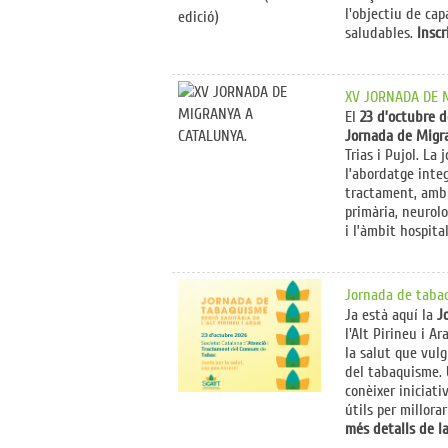
l'objectiu de cap
saludables.
Insc
XV JORNADA DE 
El
23 d’octubre d
Jornada de Migr
Trias i Pujol. La
l’abordatge integ
tractament, amb 
primària, neurolo
i l’àmbit hospital
Jornada de tabaq
Ja està aquí la
J
l'Alt Pirineu i A
la salut que vul
del tabaquisme.
conèixer iniciati
útils per millora
més detalls de l