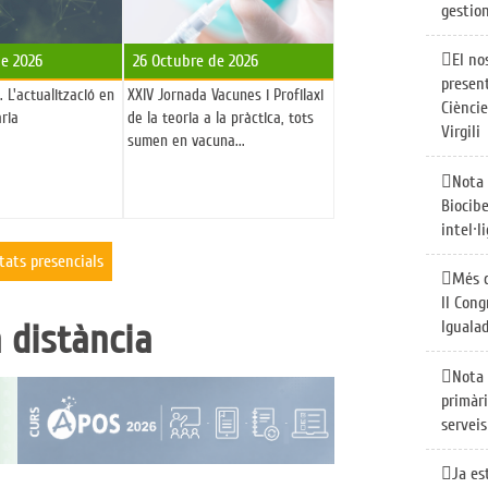
gestio
El no
de 2026
26 Octubre de 2026
presen
 L'actualització en
XXIV Jornada Vacunes i Profilaxi
Cièncie
ria
de la teoria a la pràctica, tots
Virgili
sumen en vacuna...
Nota 
Biocibe
intel·l
tats presencials
Més d
II Cong
Iguala
a distància
Nota 
primàr
serveis
Ja es