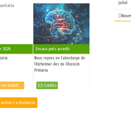
juliol
Novet
la prom
física 
La CA
Depart
e 2026
Encara pots accedir
violènc
tària
Nous reptes en l’abordatge de
l’Alzheimer des de l’Atenció
Nota 
Primària
consen
malalti
ó en tràmit
3,5 Crèdits
metabò
 online i a distància