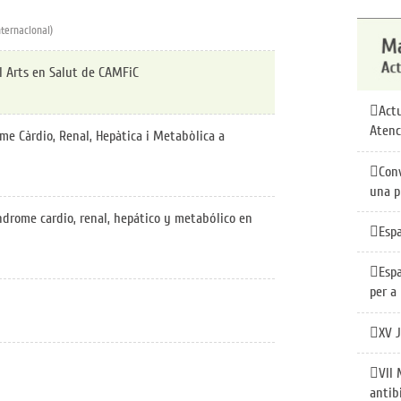
ternacional)
ll Arts en Salut de CAMFiC
Actu
Atenc
me Càrdio, Renal, Hepàtica i Metabòlica a
Conv
una p
ndrome cardio, renal, hepático y metabólico en
Espa
Esp
per a
XV J
VII 
antib