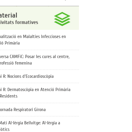
alització en Malalties Infeccioses en
ió Primària
ersa CAMFiC: Posar les cures al centre,
rofessió femenina
i R: Nocions d'Ecocardioscòpia
ai R: Dermatoscòpia en Atenció Primària
 Residents
ornada Respiratori Girona
Matí Al·lèrgia Bellvitge: Al·lèrgia a
iòtics