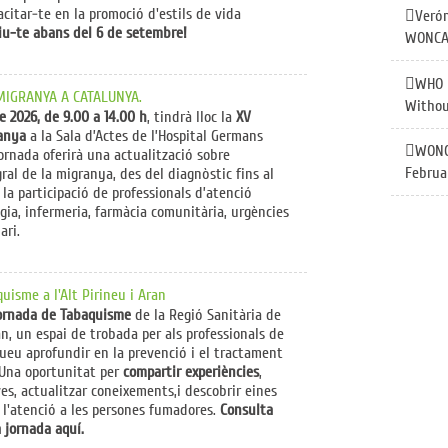
acitar-te en la promoció d'estils de vida
Verón
riu-te abans del 6 de setembre!
WONCA 
WHO P
MIGRANYA A CATALUNYA.
Withou
e 2026, de 9.00 a 14.00 h
, tindrà lloc la
XV
anya
a la Sala d’Actes de l’Hospital Germans
WONCA
 jornada oferirà una actualització sobre
Februar
ral de la migranya, des del diagnòstic fins al
la participació de professionals d’atenció
gia, infermeria, farmàcia comunitària, urgències
ari.
uisme a l'Alt Pirineu i Aran
ornada de Tabaquisme
de la Regió Sanitària de
ran, un espai de trobada per als professionals de
gueu aprofundir en la prevenció i el tractament
 Una oportunitat per
compartir experiències
,
ves, actualitzar coneixements,i descobrir eines
r l'atenció a les persones fumadores.
Consulta
a jornada aquí.