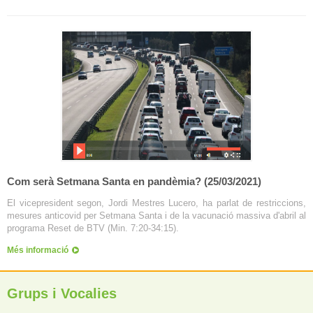
Com serà Setmana Santa en pandèmia? (25/03/2021)
El vicepresident segon, Jordi Mestres Lucero, ha parlat de restriccions,
mesures anticovid per Setmana Santa i de la vacunació massiva d'abril al
programa Reset de BTV (Min. 7:20-34:15).
Més informació
Grups i Vocalies