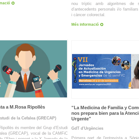
rmació
nou tríptic amb algoritmes de s
d’antecedents personals i/o familiars
i càncer colorectal.
Més informació
sta a M.Rosa Ripollès
“La Medicina de Familia y Com
nos prepara bien para la Atenc
studi de la Cefalea (GRECAP)
Urgente”
Ripollès és membre del Grup d’Estudi
GdT d'Urgències
falea (GRECAP), vocal de la CAMFiC
Primera part de l'entrevista a Sòni
de l’Ebre i ponent a la X Jornada de la