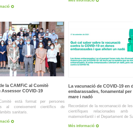
Més informació
rmació
 de la CAMFiC al Comitè
La vacunació de COVID-19 en 
ic Assessor COVID-19
embarassades, fonamental per 
mare i nadó
Comitè està format per persones
Recordatori de la recomanació de les
des al coneixement científics de
científiques relacionades amb 
àmbits sanitaris.
maternoinfantil i el Departament de Sa
rmació
Més informació