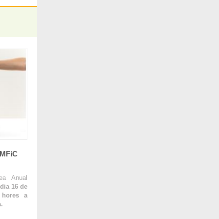
AMFiC
lea Anual
 dia 16 de
 hores a
.