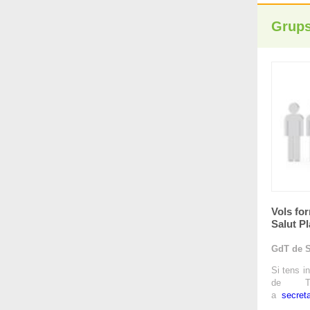
Grups
Vols for
Salut P
GdT de S
Si tens i
de Tr
a
secret