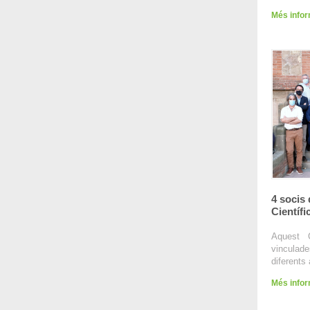
Més info
4 socis
Científ
Aquest 
vincula
diferents 
Més info