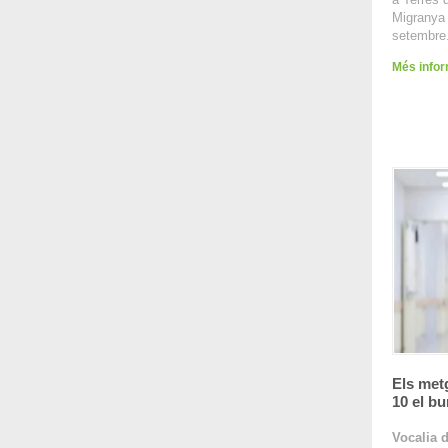
Migrany
setembre
Més info
Els metg
10 el b
Vocalia 