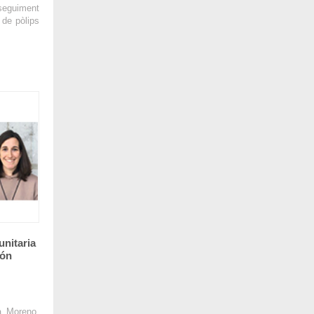
eguiment
 de pòlips
unitaria
ión
a Moreno,