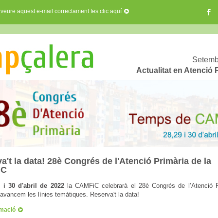
 veure aquest e-mail correctament fes clic aquí
Setemb
Actualitat en Atenció 
a't la data! 28è Congrés de l'Atenció Primària de la
iC
 i 30 d'abril de 2022
la CAMFiC celebrarà el 28è Congrés de l’Atenció P
'avancem les línies temàtiques. Reserva't la data!
rmació