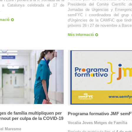
Presidenta del Comitè Científic d
a a Catalunya celebrada el 17 de
Jornadas de Urgencias y Emergenc
.
semFYC i coordinadora del grup d
rmació
d'Urgències de la CAMFiC que tindrà
pròxims 26 i 27 de novembre a Barce
Més informació
es de família multipliquen per
Programa formativo JMF sem
urnout per culpa de la COVID-19
Vocalia Joves Metges de Família
del Maresme
Període de matrícula fins el
4 de oct