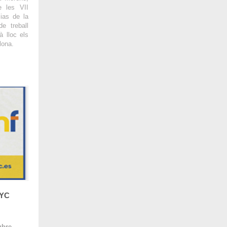
e les VII
ias de la
e treball
 lloc els
lona.
FYC
ubre
.