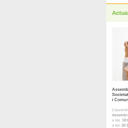
Actual
Assembl
Societa
i Comuni
L'assembl
desembr
a les
18:
a les
18: