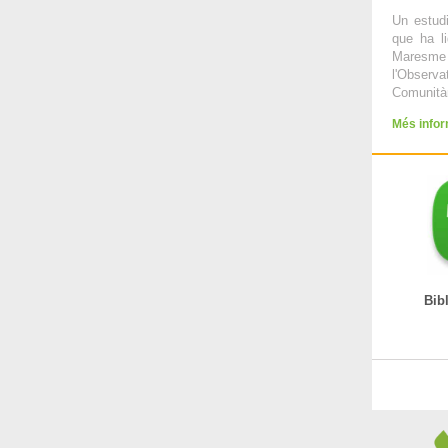
Un estudi
que ha l
Maresme
l'Obser
Comunità
Més info
Biblio