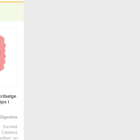
cribatge
ips i
Digestiva
 Societat
t Catalana
editen un