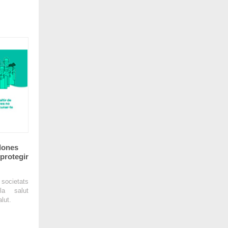
dones
protegir
 societats
la salut
lut.