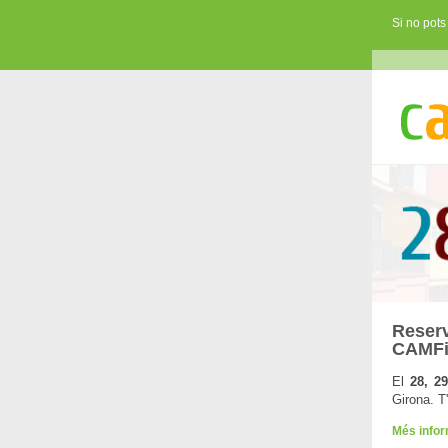
Si no pots
Reserv
CAMF
El
28, 29
Girona. T
Més info