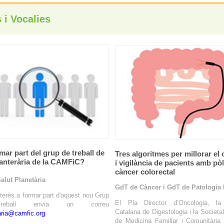
 i Vocalies
mar part del grup de treball de
Tres algoritmes per millorar el 
lanterària de la CAMFiC?
i vigilància de pacients amb pòl
càncer colorectal
alut Planetària
GdT de Càncer i GdT de Patologia 
nterès a formar part d'aquest nou Grup
El Pla Director d’Oncologia, la
eball envia un correu
Catalana de Digestologia i la Societa
aria@camfic.org
.
de Medicina Familiar i Comunitària 