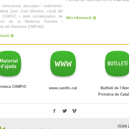
 transversal, descriptiu i multicèntric
iderat Juan José Montero, vocal del
 CAMFiC i amb col·laboradors de
Més informació
vatori de la Medicina Familiar i
ria del Maresme (OMFaM).
rmació
teca CAMFiC
www.camfic.cat
Butlletí de l'Ate
Primària de Cata
ISSN 