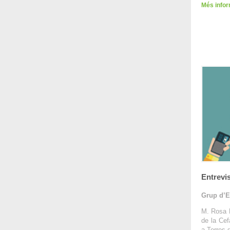
Més info
Entrevi
Grup d’E
M. Rosa 
de la Ce
a Terres 