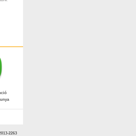
nció
lunya
2013-2263