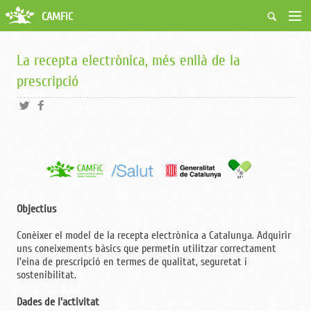
CAMFiC
Accés Usuaris
Qui som
La recepta electrònica, més enllà de la
Fes-te soci
prescripció
Activitats
Borsa de treball
Ciutadans
Biblioteca
Grups i Vocalies
Objectius
Conèixer el model de la recepta electrònica a Catalunya. Adquirir
uns coneixements bàsics que permetin utilitzar correctament
l’eina de prescripció en termes de qualitat, seguretat i
sostenibilitat.
Dades de l'activitat