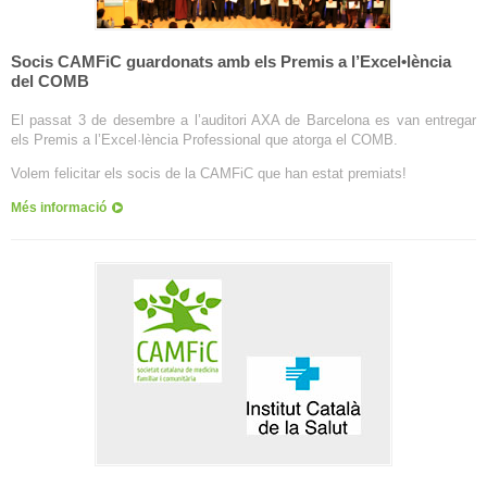
Socis CAMFiC guardonats amb els Premis a l’Excel•lència
del COMB
El passat 3 de desembre a l’auditori AXA de Barcelona es van entregar
els Premis a l’Excel·lència Professional que atorga el COMB.
Volem felicitar els socis de la CAMFiC que han estat premiats!
Més informació