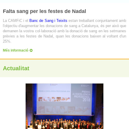
Falta sang per les festes de Nadal
La CAMFiC i el
Banc de Sang i Teixits
estan treballant conjuntament amb
l'objectiu d'augmentar les donacions de sang a Catalunya, és per això que
demanen la vostra col·laboració amb la donació de sang en les setmanes
prèvies a les festes de Nadal, quan les donacions baixen al voltant d'un
25%.
Més informació
Actualitat