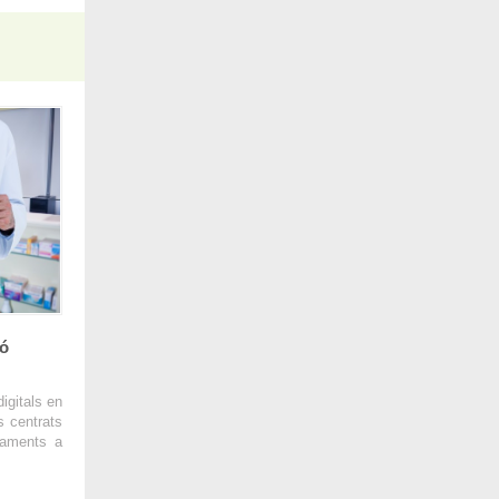
ió
igitals en
s centrats
caments a