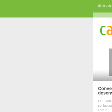
Si no pots
Conven
desenv
La Fundac
col·labor
com 2.