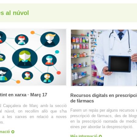
s al núvol
int en xarxa · Març 17
Recursos digitals en prescripc
de fàrmacs
l Capçalera de Març amb la secció
Farem un repàs per alguns recursos d
l núvol, on recollim allò que s'ha
prescripció de fàrmacs, des de blog
t a les xarxes en relació a noves
en la prescripció raonada de medi
es.
eines per abordar la desprescripció.
rmació
Més informació