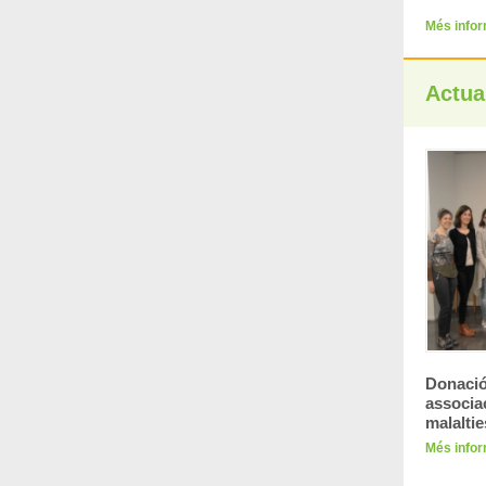
Més info
Actual
Donació
associa
malalti
Més info