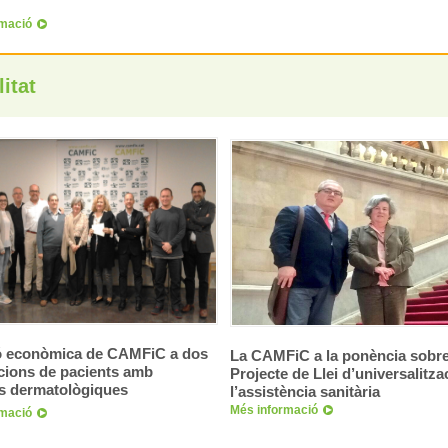
rmació
itat
 econòmica de CAMFiC a dos
La CAMFiC a la ponència sobre
cions de pacients amb
Projecte de Llei d’universalitza
es dermatològiques
l’assistència sanitària
Més informació
rmació