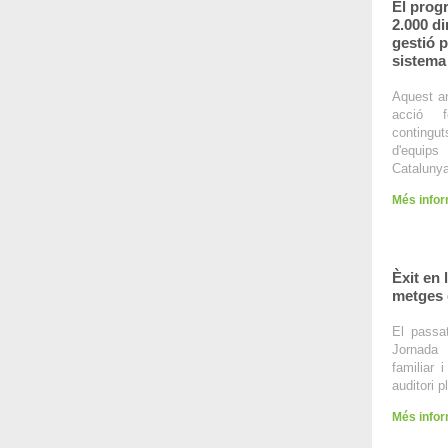
El pro
2.000 di
gestió p
sistema
Aquest a
acció f
contingu
d'equip
Catalunya
Més info
Èxit en
metges 
El passa
Jornada 
familiar
auditori p
Més info