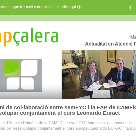
 veure aquest e-mail correctament fes clic aquí
Ma
Actualitat en Atenció 
i de col·laboració entre semFYC i la FAP de CAMFi
olupar conjuntament el curs Leonardo Euract
ió d'Atenció Primària de la CAMFiC i la semFYC han signat un conveni de
ació per desenvolupar conjuntament el curs europeu Leonardo EURACT tant pel