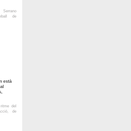
 Serrano
eball de
n està
al
s,
ritme del
cció, de