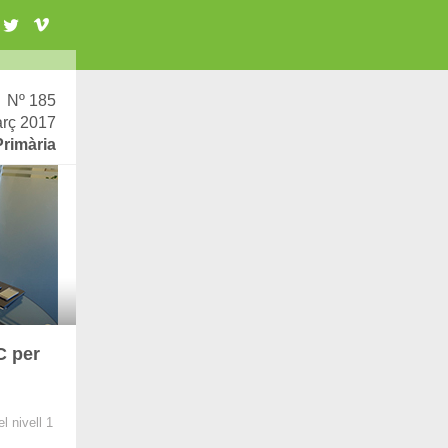
Nº 185
rç 2017
Primària
C per
 nivell 1