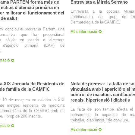
grama PARTEM forma més de
Entrevista a Mireia Serrano
rectius d'atenció primària en
Entrevista a la doctora Mireia
er millorar el funcionament del
coordinadora del grup de tr
 de salut
Dermatologia de la CAMFiC.
ny conclou el programa Partem, una
Més informació
ormativa que ha proporcionat
ts sòlids en gestió a directors
s d'atenció primària (EAP) de
.
rmació
 la XIX Jornada de Residents de
Nota de premsa: La falta de so
de família de la CAMFiC
vinculada amb l'aparició o el m
control de malalties cardíaque
renals, hipertensió i diabetis
t 10 de març es va celebra la XIX
de metges residents de medicina
La falta de son també afecta el 
 i comunitària de la CAMFiC amb un
pensament, la capacitat de rea
le, i prop de 200 inscrits.
treballar, d’aprendre i de conviure.
rmació
Més informació