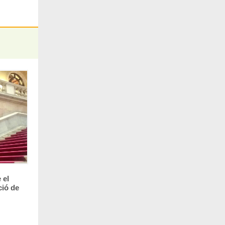
 el
ció de