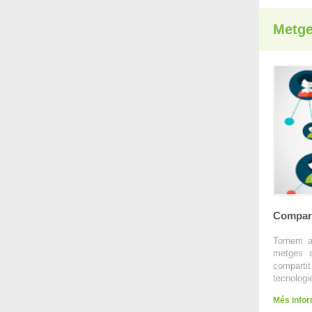
Metge
Compart
Tornem a
metges a
comparti
tecnologi
Més info