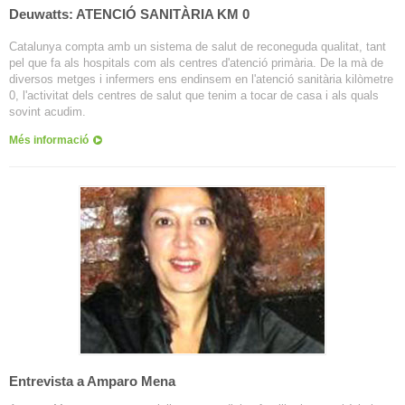
Deuwatts: ATENCIÓ SANITÀRIA KM 0
Catalunya compta amb un sistema de salut de reconeguda qualitat, tant
pel que fa als hospitals com als centres d'atenció primària. De la mà de
diversos metges i infermers ens endinsem en l'atenció sanitària kilòmetre
0, l'activitat dels centres de salut que tenim a tocar de casa i als quals
sovint acudim.
Més informació
Entrevista a Amparo Mena